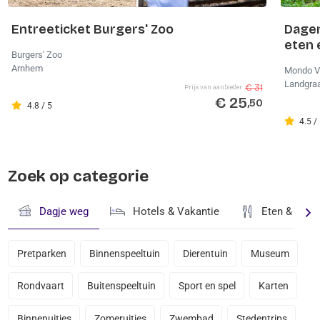
Entreeticket Burgers' Zoo
Dagen
eten 
Burgers' Zoo
Arnhem
Mondo V
Landgra
€ 31
Prijs van aanbieder
€ 25
,50
4.8 / 5
4.5 /
Zoek op categorie
Dagje weg
Hotels & Vakantie
Eten & Drin
Pretparken
Binnenspeeltuin
Dierentuin
Museum
Rondvaart
Buitenspeeltuin
Sport en spel
Karten
Binnenuitjes
Zomeruitjes
Zwembad
Stedentrips