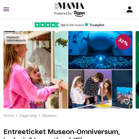
Menu
Powered by
4,6
|
26.038 reviews
32%
Home
Dagje weg
Museum
Entreeticket Museon-Omniversum,