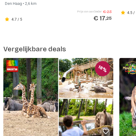
Den Haag
• 2,6 km
€ 23
Prijs van aanbieder
4.5 /
€ 17
,25
4.7 / 5
Vergelijkbare deals
18%