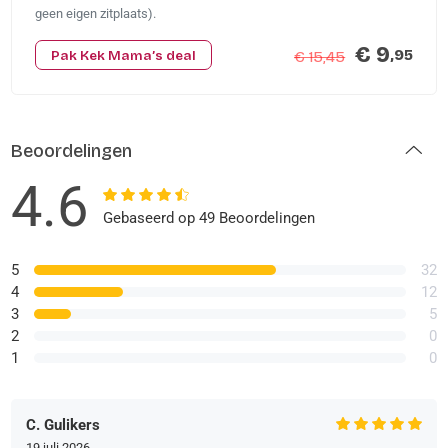
geen eigen zitplaats).
€ 9
,95
Pak Kek Mama’s deal
€ 15,45
Beoordelingen
4.6
Gebaseerd op 49 Beoordelingen
5
32
4
12
3
5
2
0
1
0
C. Gulikers
19 juli 2026