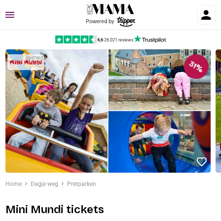
Menu
Powered by
4,6
|
26.021 reviews
31%
Home
Dagje weg
Pretparken
Mini Mundi tickets