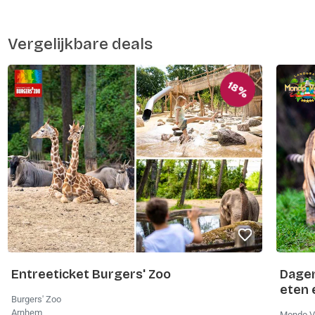
Vergelijkbare deals
18%
Entreeticket Burgers' Zoo
Dagen
eten 
Burgers' Zoo
Arnhem
Mondo V