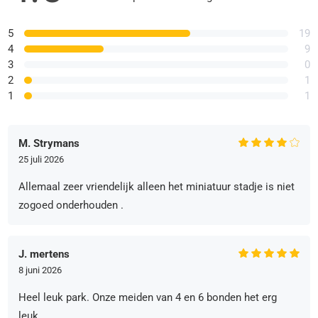
5
19
4
9
3
0
2
1
1
1
M. Strymans
25 juli 2026
Allemaal zeer vriendelijk alleen het miniatuur stadje is niet
zogoed onderhouden .
J. mertens
8 juni 2026
Heel leuk park. Onze meiden van 4 en 6 bonden het erg
leuk