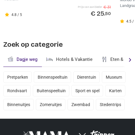
Landgra
€ 31
Prijs van aanbieder
€ 25
,50
4.8 / 5
4.5 /
Zoek op categorie
Dagje weg
Hotels & Vakantie
Eten & Drin
Pretparken
Binnenspeeltuin
Dierentuin
Museum
Rondvaart
Buitenspeeltuin
Sport en spel
Karten
Binnenuitjes
Zomeruitjes
Zwembad
Stedentrips